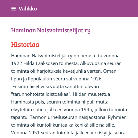
Siirry
Valikko
sivun
sisältöön
Haminan Naisvoimistelijat ry
Historiaa
Haminan Naisvoimistelijat ry on perustettu vuonna
1922 Hilda Laaksosen toimesta. Alkuvuosina seuran
toiminta oli harjoituksia kevätjuhlia varten. Oman
lipun ja lippulaulun seura sai vuonna 1926.
Ensimmäiset viisi vuotta sanottiin olevan
"tarunhohtoista loistoaikaa". Hildan muutettua
Haminasta pois, seuran toiminta hiipui, mutta
elvytettiin sotien jälkeen vuonna 1945, jolloin toiminta
tapahtui Tarmon urheiluseuran naisjaostona. Ryhmien
toiminta oli kuntoliikuntaa kaikenikäisille naisille.
Vuonna 1951 seuran toiminta jälleen virkistyi ja seura