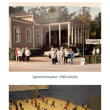
Syysviretempaus 1980-luvulla