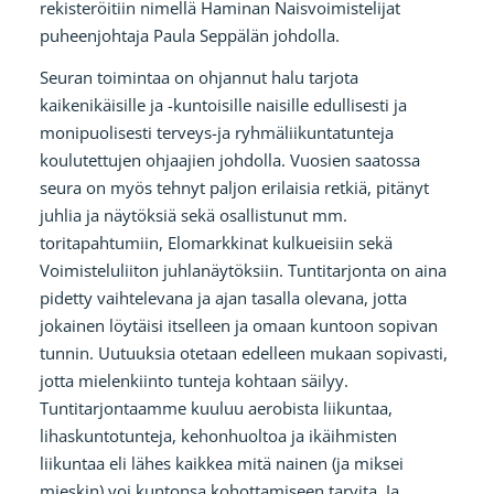
rekisteröitiin nimellä Haminan Naisvoimistelijat
puheenjohtaja Paula Seppälän johdolla.
Seuran toimintaa on ohjannut halu tarjota
kaikenikäisille ja -kuntoisille naisille edullisesti ja
monipuolisesti terveys-ja ryhmäliikuntatunteja
koulutettujen ohjaajien johdolla. Vuosien saatossa
seura on myös tehnyt paljon erilaisia retkiä, pitänyt
juhlia ja näytöksiä sekä osallistunut mm.
toritapahtumiin, Elomarkkinat kulkueisiin sekä
Voimisteluliiton juhlanäytöksiin. Tuntitarjonta on aina
pidetty vaihtelevana ja ajan tasalla olevana, jotta
jokainen löytäisi itselleen ja omaan kuntoon sopivan
tunnin. Uutuuksia otetaan edelleen mukaan sopivasti,
jotta mielenkiinto tunteja kohtaan säilyy.
Tuntitarjontaamme kuuluu aerobista liikuntaa,
lihaskuntotunteja, kehonhuoltoa ja ikäihmisten
liikuntaa eli lähes kaikkea mitä nainen (ja miksei
mieskin) voi kuntonsa kohottamiseen tarvita. Ja